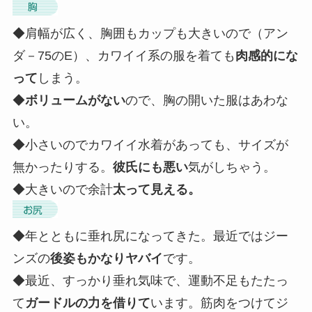
◆肩幅が広く、胸囲もカップも大きいので（アン
ダ－75のE）、カワイイ系の服を着ても
肉感的にな
って
しまう。
◆
ボリュームがない
ので、胸の開いた服はあわな
い。
◆小さいのでカワイイ水着があっても、サイズが
無かったりする。
彼氏にも悪い
気がしちゃう。
◆大きいので余計
太って見える。
◆年とともに垂れ尻になってきた。最近ではジー
ンズの
後姿もかなりヤバイ
です。
◆最近、すっかり垂れ気味で、運動不足もたたっ
て
ガードルの力を借りて
います。筋肉をつけてジ