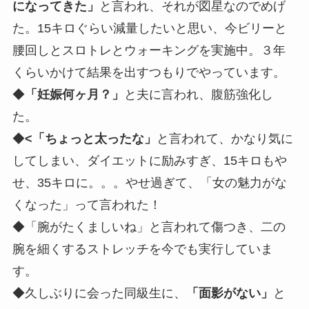
になってきた」
と言われ、それが図星なのでめげ
た。15キロぐらい減量したいと思い、今ビリーと
腰回しとスロトレとウォーキングを実施中。３年
くらいかけて結果を出すつもりでやっています。
◆
「妊娠何ヶ月？」
と夫に言われ、腹筋強化し
た。
◆
<「ちょっと太ったな」
と言われて、かなり気に
してしまい、ダイエットに励みすぎ、15キロもや
せ、35キロに。。。やせ過ぎて、「女の魅力がな
くなった」って言われた！
◆「腕がたくましいね」と言われて傷つき、二の
腕を細くするストレッチを今でも実行していま
す。
◆久しぶりに会った同級生に、
「面影がない」
と