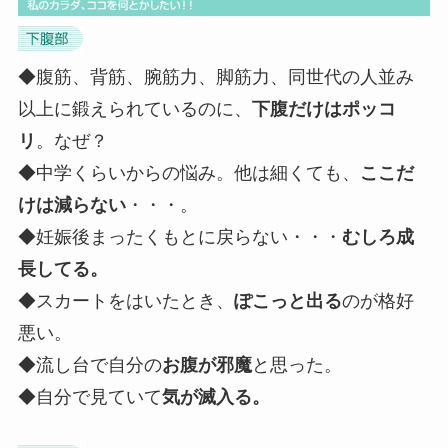
◆腹筋、背筋、腕筋力、脚筋力、同世代の人並み
以上に鍛えられているのに、
下腹だけはポッコ
リ
。なぜ？
◆中学くらいからの悩み。他は細くても、
ここだ
けは減らない
・・・。
◆妊娠後まったくもとに戻らない・・・
むしろ成
長してる。
◆スカートをはいたとき、
ぽこっと出る
のが格好
悪い。
◆流し台で自分の
お腹が邪魔
と思った。
◆自分で見ていて
気が滅入る。