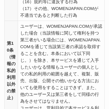
（16）規約等に違反する行為
（17）その他、WOMENJAPAN.COMが
不適当であると判断した行為
ユーザーは、WOMENJAPAN.COMが承認
した場合（当該情報に関して権利を持つ
第三者がいる場合には、WOMENJAPAN.
第1
COMを通じて当該第三者の承認を取得す
0条
ることを含む。本条において以下同
（情
じ。）を除き、本サービスを通じて入手
報の
したいかなる情報もユーザーの個人とし
私的
ての私的利用の範囲を越えて、複製、販
利用
売、出版、公開その他いかなる方法にお
以外
いても使用をすることはできず、また、
の禁
他のユーザー又は第三者をして同様の行
止）
為をさせてはなりません。
ユーザーは、営利目的で本サービスを利