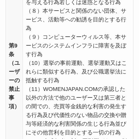
を与える行為若しくは迷惑となる行為
（８）本サービスと関係のない団体、サ
ービス、活動等への勧誘を目的とする行
為
（９）コンピューターウィルス等、本サ
第9
ービスのシステムインフラに障害を及ぼ
条
す行為
（ユ
（10）選挙の事前運動、選挙運動又はこ
ーザ
れらに類似する行為、及び公職選挙法に
ーの
抵触する行為
禁止
（11）WOMENJAPAN.COMの承認した
事
以外の方法で他のユーザー又は第三者と
項）
の間での、売買等金銭的な利害の発生す
る行為及び代価性のない物品の交換や贈
与等経済的な利害関係の生じる行為並び
にその他営利を目的とする一切の行為