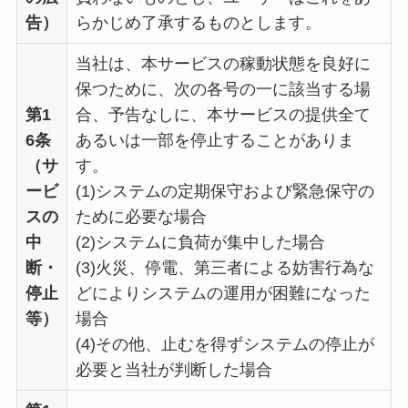
告）
らかじめ了承するものとします。
当社は、本サービスの稼動状態を良好に
保つために、次の各号の一に該当する場
第1
合、予告なしに、本サービスの提供全て
6条
あるいは一部を停止することがありま
（サ
す。
ービ
(1)システムの定期保守および緊急保守の
スの
ために必要な場合
中
(2)システムに負荷が集中した場合
断・
(3)火災、停電、第三者による妨害行為な
停止
どによりシステムの運用が困難になった
等）
場合
(4)その他、止むを得ずシステムの停止が
必要と当社が判断した場合