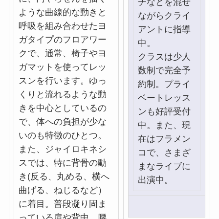
チなどを混ぜ
ような曲線的な動きと
ながらクライ
呼吸を組み合わせたヨ
アントに指導
ガタイプのフロアワー
中。
クで、通常、椅子やヨ
クラスは少人
ガマットを使ってレッ
数制で完全予
スンを行います。ゆっ
約制。プライ
くりと流れるような動
ベートレッス
きを中心としているの
ンも好評受付
で、体への負担が少な
中。また、現
いのも特徴のひとつ。
在はフラメン
また、ジャイロキネシ
コで、さまざ
スでは、特に背骨の動
まなライブに
き(反る、丸める、横へ
出演中。
曲げる、ねじるなど）
に着目。普段凝り固ま
っている肩や背中、腰