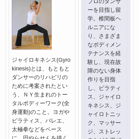
プロのダンサ
ーを目指し留
学。椎間板ヘ
ルニアにな
り、さまざま
なボディメン
テナンスを経
ジャイロキネシス(Gyro
験し、現在故
kinesis)とは、もともと
障のない身体
ダンサーのリハビリの
作りを目指
ために考案されたとい
し、ピラティ
う、ＮＹ生まれのトー
ス、ジャイロ
タルボディーワーク(全
キネシス、ジ
身運動)のこと。ヨガや
ャイロトニッ
ピラティス、バレエ、
ク、マッサー
太極拳などをベース
ジ、ストレッ
に、円やらせんを描く