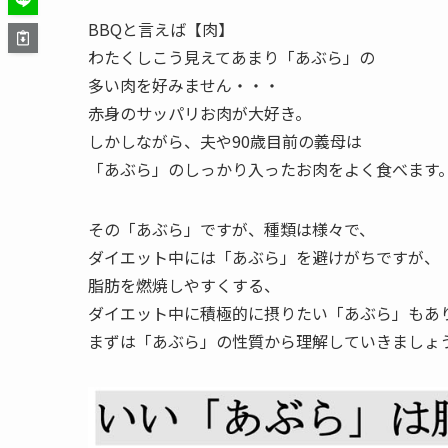
BBQと言えば【肉】
わたくしこう見えてあまり「あぶら」の
多い肉を好みません・・・
赤身のサッパリお肉が大好き。
しかしながら、夫や90歳目前の義母は
「あぶら」のしっかり入ったお肉をよく食べます
その「あぶら」ですが、種類は様々で、
ダイエット中には「あぶら」を避けがちですが、
脂肪を燃焼しやすくする、
ダイエット中に積極的に摂りたい「あぶら」もあ
まずは「あぶら」の性質から理解していきましょ