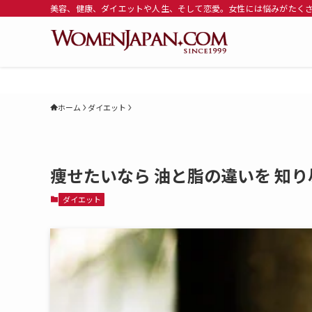
美容、健康、ダイエットや人生、そして恋愛。女性には悩みがたくさ
ホーム
ダイエット
痩せたいなら 油と脂の違いを 知り
ダイエット