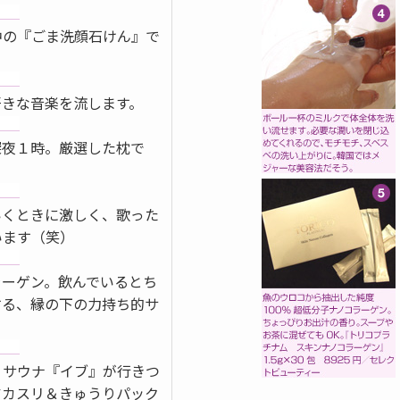
中の『ごま洗顔石けん』で
。
好きな音楽を流します。
深夜１時。厳選した枕で
いくときに激しく、歌った
います（笑）
ラーゲン。飲んでいるとち
する、縁の下の力持ち的サ
リサウナ『イブ』が行きつ
アカスリ＆きゅうりパック