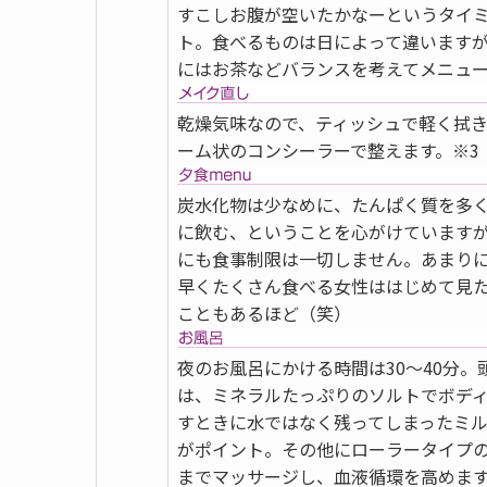
すこしお腹が空いたかなーというタイ
ト。食べるものは日によって違います
にはお茶などバランスを考えてメニュ
乾燥気味なので、ティッシュで軽く拭
ーム状のコンシーラーで整えます。※3
炭水化物は少なめに、たんぱく質を多
に飲む、ということを心がけています
にも食事制限は一切しません。あまり
早くたくさん食べる女性ははじめて見
こともあるほど（笑）
夜のお風呂にかける時間は30～40分
は、ミネラルたっぷりのソルトでボデ
すときに水ではなく残ってしまったミ
がポイント。その他にローラータイプ
までマッサージし、血液循環を高めます