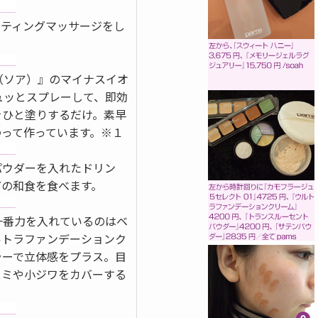
フティングマッサージをし
h（ソア）』のマイナスイオ
ュッとスプレーして、即効
をひと塗りするだけ。素早
って作っています。※１
パウダーを入れたドリン
どの和食を食べます。
一番力を入れているのはベ
ルトラファンデーションク
ラーで立体感をプラス。目
スミや小ジワをカバーする