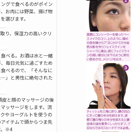
ミングで食べるのがポイン
が、お肉には野菜、揚げ物
ーを選びます。
き取り、保湿力の高いクリ
く食べる。お酒は水と一緒
が、毎日元気に過ごすため
に食べるので、「そんなに
た…」と男性に絶句された
。頭皮と顔のマッサージの後
ィマッサージをします。流
ルクやヨーグルトを使うの
のアイテムで頭からつま先
。※4