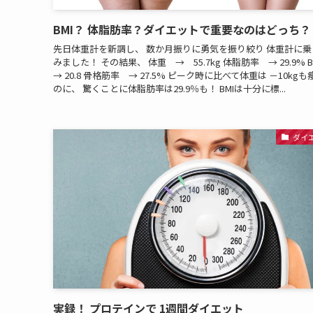
BMI？ 体脂肪率？ダイエットで重要なのはどっち？
先日体重計を新調し、 数か月振りに勇気を振り絞り 体重計に乗
みました！ その結果、 体重 → 55.7kg 体脂肪率 → 29.9% 
→ 20.8 骨格筋率 → 27.5% ピーク時に比べて体重は －10kg
のに、 驚くことに体脂肪率は29.9％も！ BMIは十分に標...
ダイ
実録！ プロテインで 1週間ダイエット