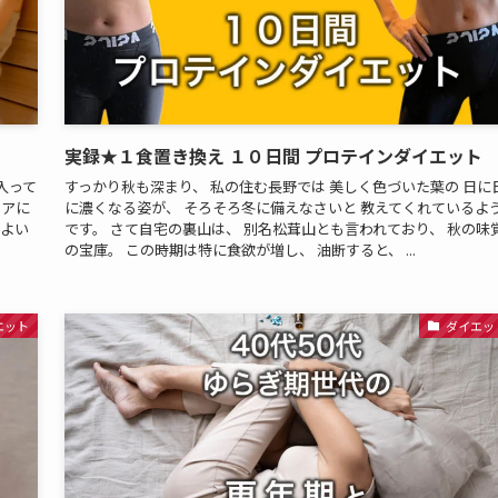
実録★１食置き換え １０日間 プロテインダイエット
入って
すっかり秋も深まり、 私の住む長野では 美しく色づいた葉の 日に
リアに
に濃くなる姿が、 そろそろ冬に備えなさいと 教えてくれているよ
地よい
です。 さて自宅の裏山は、 別名松茸山とも言われており、 秋の味
の宝庫。 この時期は特に食欲が増し、 油断すると、 ...
エット
ダイエッ