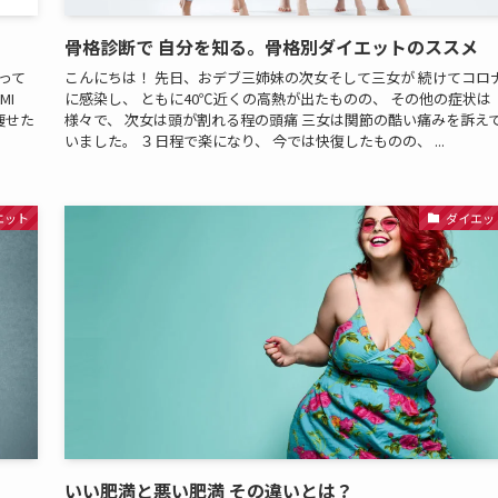
骨格診断で 自分を知る。骨格別ダイエットのススメ
って
こんにちは！ 先日、おデブ三姉妹の次女そして三女が 続けてコロ
BMI
に感染し、 ともに40℃近くの高熱が出たものの、 その他の症状は
も痩せた
様々で、 次女は頭が割れる程の頭痛 三女は関節の酷い痛みを訴え
いました。 ３日程で楽になり、 今では快復したものの、 ...
エット
ダイエッ
いい肥満と悪い肥満 その違いとは？