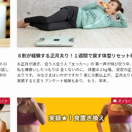
８割が経験する正月太り！１週間で戻す体型リセット
トロ
お正月が過ぎ、 会う人会う人「太った～」の 第一声が飛び交う中
お話し
私も爆食いしたつもりは 全くないのに、 体重は２kg増。 安定の正
中の
太りです。 みなさまはいかがですか？ 実に８割以上が、 正月太り
実感すると言う アンケート結果もあり、 もう、年末...
エット
ダイエッ