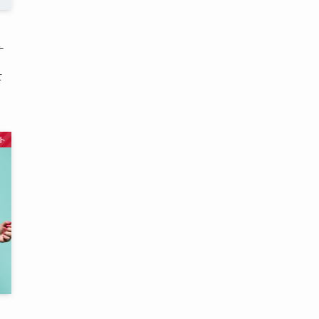
ナ
て
ト