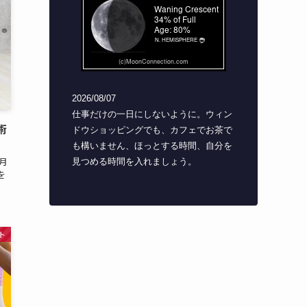
術
、
月
を
ト