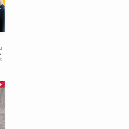
日
う
覚
ト