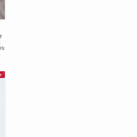
そ
く
的な
ト