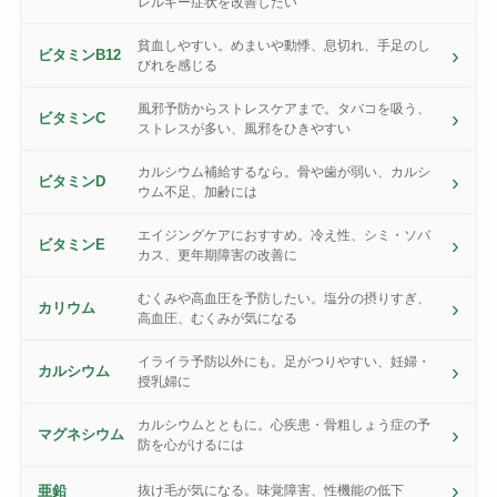
レルギー症状を改善したい
貧血しやすい。めまいや動悸、息切れ、手足のし
ビタミンB12
びれを感じる
風邪予防からストレスケアまで。タバコを吸う、
ビタミンC
ストレスが多い、風邪をひきやすい
カルシウム補給するなら。骨や歯が弱い、カルシ
ビタミンD
ウム不足、加齢には
エイジングケアにおすすめ。冷え性、シミ・ソバ
ビタミンE
カス、更年期障害の改善に
むくみや高血圧を予防したい。塩分の摂りすぎ、
カリウム
高血圧、むくみが気になる
イライラ予防以外にも。足がつりやすい、妊婦・
カルシウム
授乳婦に
カルシウムとともに。心疾患・骨粗しょう症の予
マグネシウム
防を心がけるには
亜鉛
抜け毛が気になる。味覚障害、性機能の低下