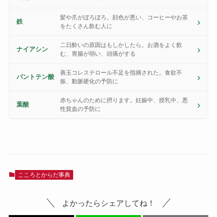
髪や爪がぼろぼろ。顔色が悪い、コーヒーやお茶
鉄
をたくさん飲む人に
二日酔いの原因はもしかしたら。お酒をよく飲
ナイアシン
む、胃腸が弱い、頭痛がする
善玉コレステロール不足を指摘された。食欲不
パントテン酸
振、動脈硬化の予防に
赤ちゃんのために摂ります。妊娠中、授乳中、悪
葉酸
性貧血の予防に
こころとからだ事典
よかったらシェアしてね！