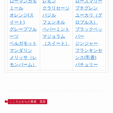
ローマンカモ
レモン
ローズマリー
ミール
クラリセージ
プチグレン
オレンジ(ス
バジル
ユーカリ（グ
イート)
フェンネル
ロブルス）
グレープフル
ペパーミント
ブラックペッ
ーツ
マジョラム
パー
ベルガモット
（スイート）
ジンジャー
マンダリン
フランキンセ
メリッサ（レ
ンス(乳香)
モンバーム）
パチュリー
こころとからだ事典
美容