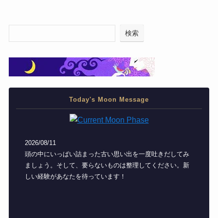
検索
Today's Moon Message